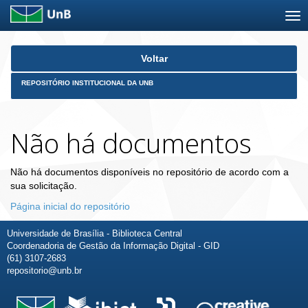
Skip
Voltar
navigation
REPOSITÓRIO INSTITUCIONAL DA UNB
Não há documentos
Não há documentos disponíveis no repositório de acordo com a
sua solicitação.
Página inicial do repositório
Universidade de Brasília - Biblioteca Central
Coordenadoria de Gestão da Informação Digital - GID
(61) 3107-2683
repositorio@unb.br