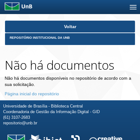
Skip
Voltar
navigation
REPOSITÓRIO INSTITUCIONAL DA UNB
Não há documentos
Não há documentos disponíveis no repositório de acordo com a
sua solicitação.
Página inicial do repositório
Universidade de Brasília - Biblioteca Central
Coordenadoria de Gestão da Informação Digital - GID
(61) 3107-2683
repositorio@unb.br