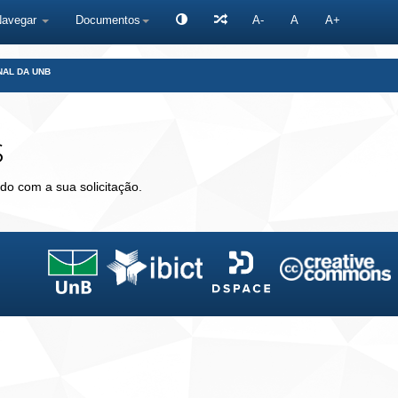
Navegar
Documentos
A-
A
A+
NAL DA UNB
s
do com a sua solicitação.