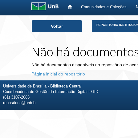
Comunidades e Coleções
Skip
REPOSITÓRIO INSTITUCIO
Voltar
navigation
Não há documento
Não há documentos disponíveis no repositório de acor
Página inicial do repositório
Universidade de Brasília - Biblioteca Central
Coordenadoria de Gestão da Informação Digital - GID
(61) 3107-2683
repositorio@unb.br