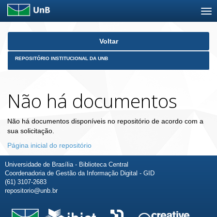
Skip
Voltar
navigation
REPOSITÓRIO INSTITUCIONAL DA UNB
Não há documentos
Não há documentos disponíveis no repositório de acordo com a
sua solicitação.
Página inicial do repositório
Universidade de Brasília - Biblioteca Central
Coordenadoria de Gestão da Informação Digital - GID
(61) 3107-2683
repositorio@unb.br