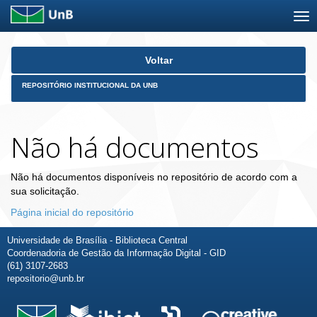
Skip
Voltar
navigation
REPOSITÓRIO INSTITUCIONAL DA UNB
Não há documentos
Não há documentos disponíveis no repositório de acordo com a
sua solicitação.
Página inicial do repositório
Universidade de Brasília - Biblioteca Central
Coordenadoria de Gestão da Informação Digital - GID
(61) 3107-2683
repositorio@unb.br