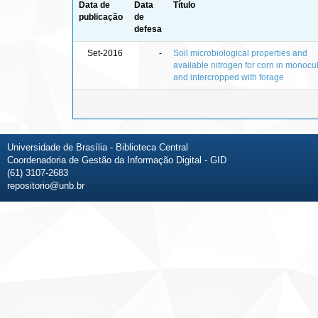
Data de
Data
Título
publicação
de
defesa
Set-2016
-
Soil microbiological properties and
available nitrogen for corn in monocu
and intercropped with forage
Universidade de Brasília - Biblioteca Central
Coordenadoria de Gestão da Informação Digital - GID
(61) 3107-2683
repositorio@unb.br