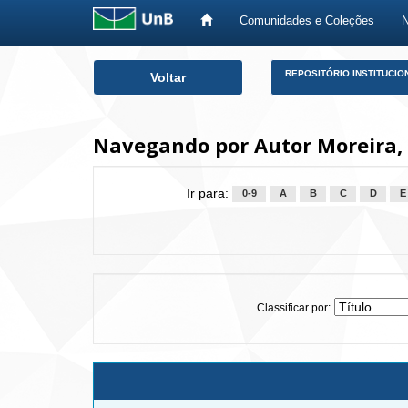
Comunidades e Coleções
Skip
REPOSITÓRIO INSTITUCIO
Voltar
navigation
Navegando por Autor Moreira, 
Ir para:
0-9
A
B
C
D
E
Classificar por: