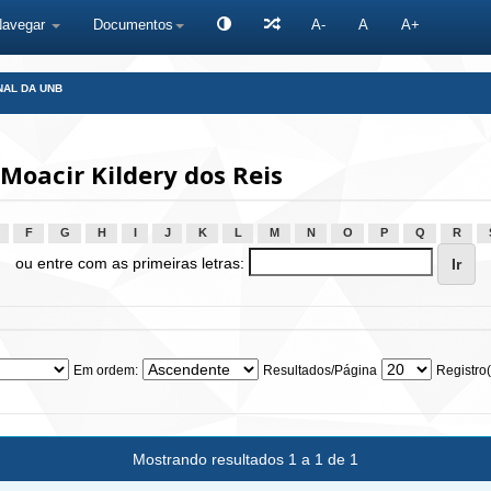
Navegar
Documentos
A-
A
A+
NAL DA UNB
Moacir Kildery dos Reis
F
G
H
I
J
K
L
M
N
O
P
Q
R
ou entre com as primeiras letras:
Em ordem:
Resultados/Página
Registro(
Mostrando resultados 1 a 1 de 1