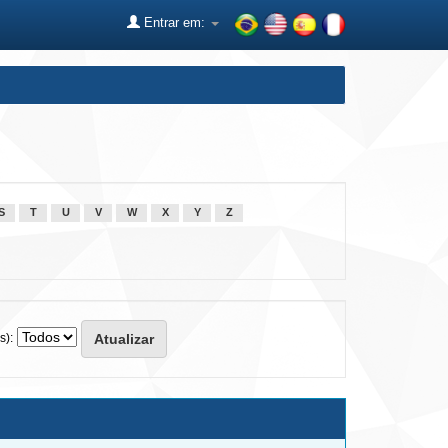
Entrar em:
S
T
U
V
W
X
Y
Z
s):