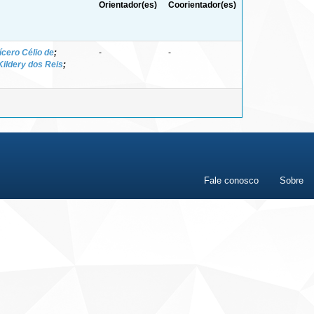
Orientador(es)
Coorientador(es)
ícero Célio de
;
-
-
Kildery dos Reis
;
Fale conosco
Sobre