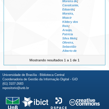
Moreira de
;
Cavalcante,
Eduardo
;
Moreira,
Moacir
Kildery dos
Reis
;
Araújo,
Patrícia
Silva Melo
;
Oliveira,
Sebastião
Alberto de
Mostrando resultados 1 a 1 de 1
Universidade de Brasília - Biblioteca Central
Coordenadoria de Gestão da Informação Digital - GID
(61) 3107-2683
repositorio@unb.br