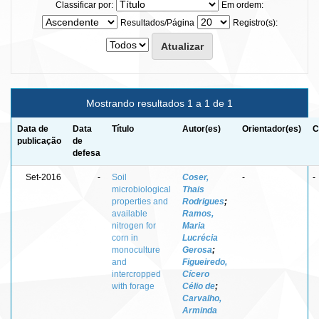
Classificar por:
Em ordem:
Resultados/Página
Registro(s):
Mostrando resultados 1 a 1 de 1
Data de
Data
Título
Autor(es)
Orientador(es)
C
publicação
de
defesa
Set-2016
-
Soil
Coser,
-
-
microbiological
Thais
properties and
Rodrigues
;
available
Ramos,
nitrogen for
Maria
corn in
Lucrécia
monoculture
Gerosa
;
and
Figueiredo,
intercropped
Cícero
with forage
Célio de
;
Carvalho,
Arminda