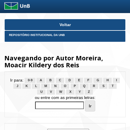
Skip
Voltar
navigation
REPOSITÓRIO INSTITUCIONAL DA UNB
Navegando por Autor Moreira,
Moacir Kildery dos Reis
Ir para:
0-9
A
B
C
D
E
F
G
H
I
J
K
L
M
N
O
P
Q
R
S
T
U
V
W
X
Y
Z
ou entre com as primeiras letras: