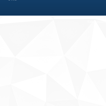
Fale conosco
Sobre