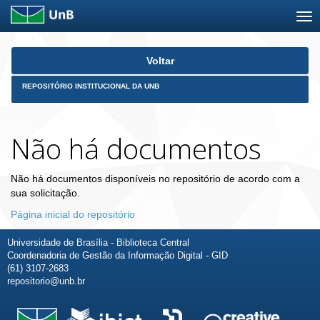
Skip
Voltar
navigation
REPOSITÓRIO INSTITUCIONAL DA UNB
Não há documentos
Não há documentos disponíveis no repositório de acordo com a
sua solicitação.
Página inicial do repositório
Universidade de Brasília - Biblioteca Central
Coordenadoria de Gestão da Informação Digital - GID
(61) 3107-2683
repositorio@unb.br