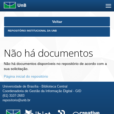
Skip
Voltar
navigation
REPOSITÓRIO INSTITUCIONAL DA UNB
Não há documentos
Não há documentos disponíveis no repositório de acordo com a
sua solicitação.
Página inicial do repositório
Universidade de Brasília - Biblioteca Central
Coordenadoria de Gestão da Informação Digital - GID
(61) 3107-2683
repositorio@unb.br