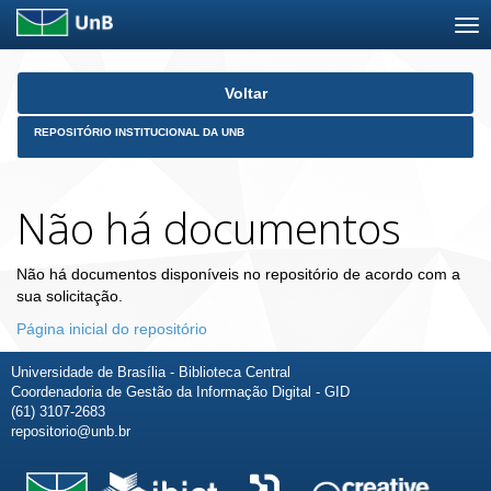
Skip
Voltar
navigation
REPOSITÓRIO INSTITUCIONAL DA UNB
Não há documentos
Não há documentos disponíveis no repositório de acordo com a
sua solicitação.
Página inicial do repositório
Universidade de Brasília - Biblioteca Central
Coordenadoria de Gestão da Informação Digital - GID
(61) 3107-2683
repositorio@unb.br