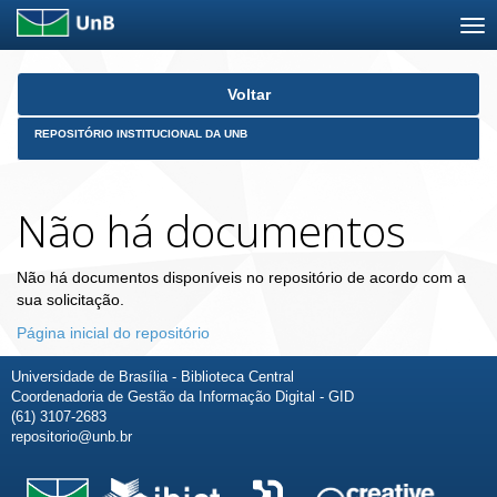
Skip
Voltar
navigation
REPOSITÓRIO INSTITUCIONAL DA UNB
Não há documentos
Não há documentos disponíveis no repositório de acordo com a
sua solicitação.
Página inicial do repositório
Universidade de Brasília - Biblioteca Central
Coordenadoria de Gestão da Informação Digital - GID
(61) 3107-2683
repositorio@unb.br