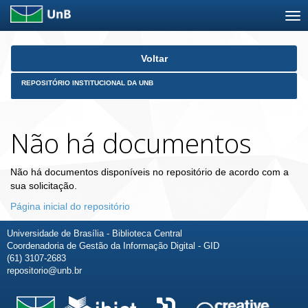
Skip
Voltar
navigation
REPOSITÓRIO INSTITUCIONAL DA UNB
Não há documentos
Não há documentos disponíveis no repositório de acordo com a
sua solicitação.
Página inicial do repositório
Universidade de Brasília - Biblioteca Central
Coordenadoria de Gestão da Informação Digital - GID
(61) 3107-2683
repositorio@unb.br