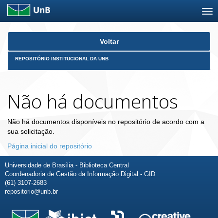
Skip
Voltar
navigation
REPOSITÓRIO INSTITUCIONAL DA UNB
Não há documentos
Não há documentos disponíveis no repositório de acordo com a
sua solicitação.
Página inicial do repositório
Universidade de Brasília - Biblioteca Central
Coordenadoria de Gestão da Informação Digital - GID
(61) 3107-2683
repositorio@unb.br