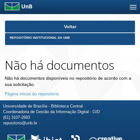
Skip
Voltar
navigation
REPOSITÓRIO INSTITUCIONAL DA UNB
Não há documentos
Não há documentos disponíveis no repositório de acordo com a
sua solicitação.
Página inicial do repositório
Universidade de Brasília - Biblioteca Central
Coordenadoria de Gestão da Informação Digital - GID
(61) 3107-2683
repositorio@unb.br