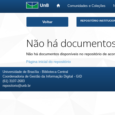
Comunidades e Coleções
Skip
REPOSITÓRIO INSTITUCIO
Voltar
navigation
Não há documento
Não há documentos disponíveis no repositório de acor
Página inicial do repositório
Universidade de Brasília - Biblioteca Central
Coordenadoria de Gestão da Informação Digital - GID
(61) 3107-2683
repositorio@unb.br