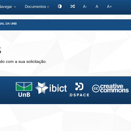
Navegar
Documentos
A-
A
A+
NAL DA UNB
s
do com a sua solicitação.