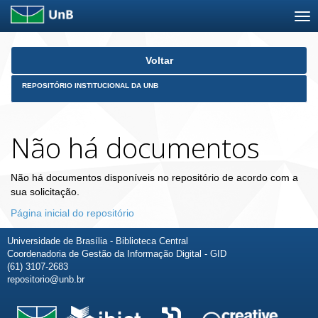
Skip
Voltar
navigation
REPOSITÓRIO INSTITUCIONAL DA UNB
Não há documentos
Não há documentos disponíveis no repositório de acordo com a
sua solicitação.
Página inicial do repositório
Universidade de Brasília - Biblioteca Central
Coordenadoria de Gestão da Informação Digital - GID
(61) 3107-2683
repositorio@unb.br