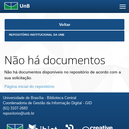
Skip
Voltar
navigation
REPOSITÓRIO INSTITUCIONAL DA UNB
Não há documentos
Não há documentos disponíveis no repositório de acordo com a
sua solicitação.
Página inicial do repositório
Universidade de Brasília - Biblioteca Central
Coordenadoria de Gestão da Informação Digital - GID
(61) 3107-2683
repositorio@unb.br