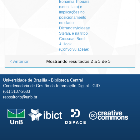
Bonamia Thouars
(sensu lato) e
implicações no
posicionamento
no clado
Dicranostyloideae
Stefan. e na tribo
Cresseae Benth.
& Hook.
(Convolvulaceae)
< Anterior
Mostrando resultados 2 a 3 de 3
Universidade de Brasília - Biblioteca Central
Coordenadoria de Gestão da Informação Digital - GID
(61) 3107-2683
repositorio@unb.br