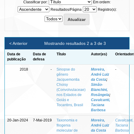
Classificar por:
Em ordem:
Resultados/Página
Registro(s):
< Anterior
Mostrando resultados 2 a 3 de 3
Data de
Data de
Título
Autor(es)
Orientador
publicação
defesa
2018
-
Sinopse do
Moreira,
-
gênero
André Luiz
Jacquemontia
da Costa
;
Choisy
Simão-
(Convolvulaceae)
Bianchini,
nos Estados de
Rosângela
;
Goiás e
Cavalcanti,
Tocantins, Brasil
Taciana
Barbosa
20-Jan-2024
7-Mai-2019
Taxonomia e
Moreira,
Cavalcanti,
filogenia
André Luiz
Taciana
molecular de
da Costa
Barbosa