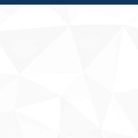
Fale conosco
Sobre