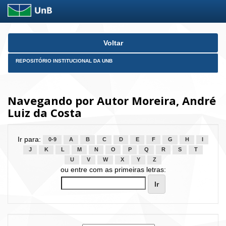
Skip
Voltar
navigation
REPOSITÓRIO INSTITUCIONAL DA UNB
Navegando por Autor Moreira, André
Luiz da Costa
Ir para:
0-9
A
B
C
D
E
F
G
H
I
J
K
L
M
N
O
P
Q
R
S
T
U
V
W
X
Y
Z
ou entre com as primeiras letras: