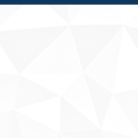
Fale conosco
Sobre