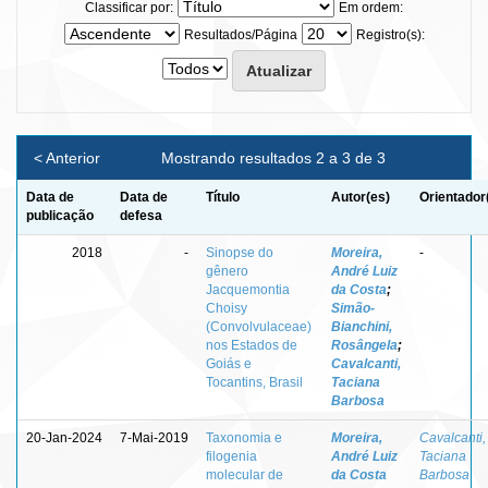
Classificar por:
Em ordem:
Resultados/Página
Registro(s):
< Anterior
Mostrando resultados 2 a 3 de 3
Data de
Data de
Título
Autor(es)
Orientador
publicação
defesa
2018
-
Sinopse do
Moreira,
-
gênero
André Luiz
Jacquemontia
da Costa
;
Choisy
Simão-
(Convolvulaceae)
Bianchini,
nos Estados de
Rosângela
;
Goiás e
Cavalcanti,
Tocantins, Brasil
Taciana
Barbosa
20-Jan-2024
7-Mai-2019
Taxonomia e
Moreira,
Cavalcanti,
filogenia
André Luiz
Taciana
molecular de
da Costa
Barbosa