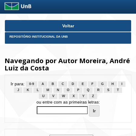
Skip
Voltar
navigation
REPOSITÓRIO INSTITUCIONAL DA UNB
Navegando por Autor Moreira, André
Luiz da Costa
Ir para:
0-9
A
B
C
D
E
F
G
H
I
J
K
L
M
N
O
P
Q
R
S
T
U
V
W
X
Y
Z
ou entre com as primeiras letras: