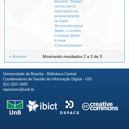
Bonamia Thouars
(sensu lato) e
implicações no
posicionamento
no clado
Dicranostyloideae
Stefan. e na tribo
Cresseae Benth.
& Hook.
(Convolvulaceae)
< Anterior
Mostrando resultados 2 a 3 de 3
Universidade de Brasília - Biblioteca Central
Coordenadoria de Gestão da Informação Digital - GID
(61) 3107-2683
repositorio@unb.br