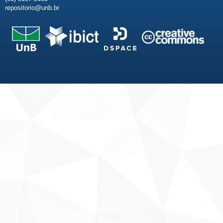
repositorio@unb.br
Fale conosco
Sobre