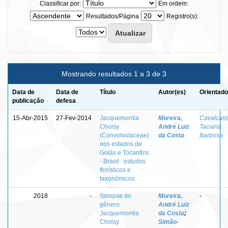
Classificar por:
Em ordem:
Resultados/Página
Registro(s):
Mostrando resultados 1 a 3 de 3
Data de
Data de
Título
Autor(es)
Orientado
publicação
defesa
15-Abr-2015
27-Fev-2014
Jacquemontia
Moreira,
Cavalcanti
Choisy
André Luiz
Taciana
(Convolvulaceae)
da Costa
Barbosa
nos estados de
Goiás e Tocantins
- Brasil : estudos
florísticos e
taxonômicos
2018
-
Sinopse do
Moreira,
-
gênero
André Luiz
Jacquemontia
da Costa
;
Choisy
Simão-