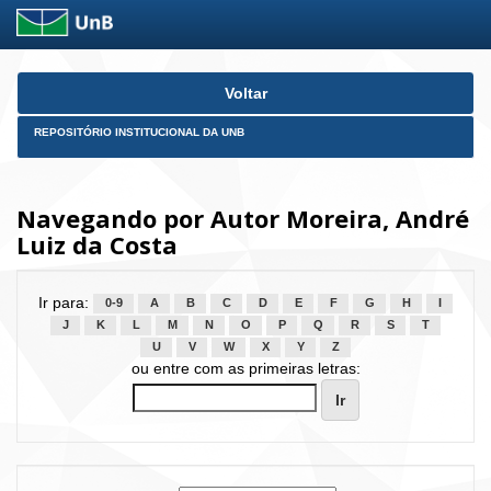
Skip
Voltar
navigation
REPOSITÓRIO INSTITUCIONAL DA UNB
Navegando por Autor Moreira, André
Luiz da Costa
Ir para:
0-9
A
B
C
D
E
F
G
H
I
J
K
L
M
N
O
P
Q
R
S
T
U
V
W
X
Y
Z
ou entre com as primeiras letras: