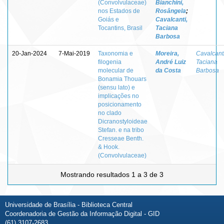
(Convolvulaceae)
Bianchini,
nos Estados de
Rosângela
;
Goiás e
Cavalcanti,
Tocantins, Brasil
Taciana
Barbosa
20-Jan-2024
7-Mai-2019
Taxonomia e
Moreira,
Cavalcanti
filogenia
André Luiz
Taciana
molecular de
da Costa
Barbosa
Bonamia Thouars
(sensu lato) e
implicações no
posicionamento
no clado
Dicranostyloideae
Stefan. e na tribo
Cresseae Benth.
& Hook.
(Convolvulaceae)
Mostrando resultados 1 a 3 de 3
Universidade de Brasília - Biblioteca Central
Coordenadoria de Gestão da Informação Digital - GID
(61) 3107-2683