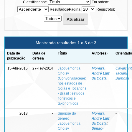
Classificar por:
Em ordem:
Resultados/Página
Registro(s):
Mostrando resultados 1 a 3 de 3
Data de
Data de
Título
Autor(es)
Orientado
publicação
defesa
15-Abr-2015
27-Fev-2014
Jacquemontia
Moreira,
Cavalcanti
Choisy
André Luiz
Taciana
(Convolvulaceae)
da Costa
Barbosa
nos estados de
Goiás e Tocantins
- Brasil : estudos
florísticos e
taxonômicos
2018
-
Sinopse do
Moreira,
-
gênero
André Luiz
Jacquemontia
da Costa
;
Choisy
Simão-