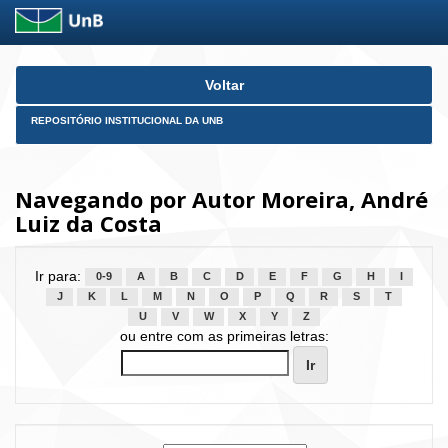
Skip
Voltar
navigation
REPOSITÓRIO INSTITUCIONAL DA UNB
Navegando por Autor Moreira, André
Luiz da Costa
Ir para:
0-9
A
B
C
D
E
F
G
H
I
J
K
L
M
N
O
P
Q
R
S
T
U
V
W
X
Y
Z
ou entre com as primeiras letras: