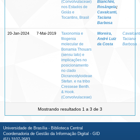
(Convolvulaceae)
Bianchini,
nos Estados de
Rosângela
;
Goiás e
Cavalcanti,
Tocantins, Brasil
Taciana
Barbosa
20-Jan-2024
7-Mai-2019
Taxonomia e
Moreira,
Cavalcanti
filogenia
André Luiz
Taciana
molecular de
da Costa
Barbosa
Bonamia Thouars
(sensu lato) e
implicações no
posicionamento
no clado
Dicranostyloideae
Stefan. e na tribo
Cresseae Benth.
& Hook.
(Convolvulaceae)
Mostrando resultados 1 a 3 de 3
Universidade de Brasília - Biblioteca Central
Coordenadoria de Gestão da Informação Digital - GID
(61) 3107-2683