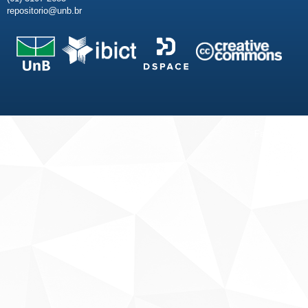
repositorio@unb.br
Fale conosco
Sobre