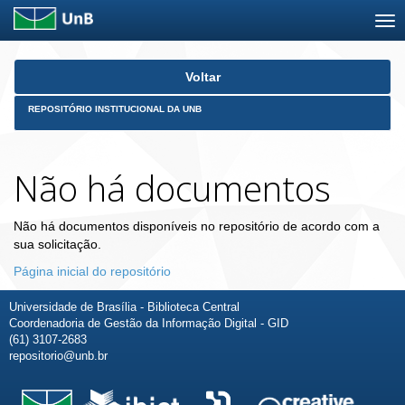
Skip
Voltar
navigation
REPOSITÓRIO INSTITUCIONAL DA UNB
Não há documentos
Não há documentos disponíveis no repositório de acordo com a
sua solicitação.
Página inicial do repositório
Universidade de Brasília - Biblioteca Central
Coordenadoria de Gestão da Informação Digital - GID
(61) 3107-2683
repositorio@unb.br