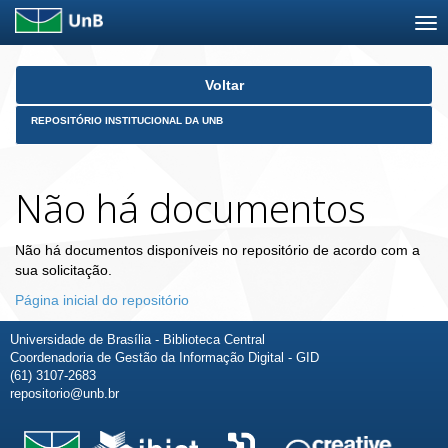
Skip
Voltar
navigation
REPOSITÓRIO INSTITUCIONAL DA UNB
Não há documentos
Não há documentos disponíveis no repositório de acordo com a
sua solicitação.
Página inicial do repositório
Universidade de Brasília - Biblioteca Central
Coordenadoria de Gestão da Informação Digital - GID
(61) 3107-2683
repositorio@unb.br