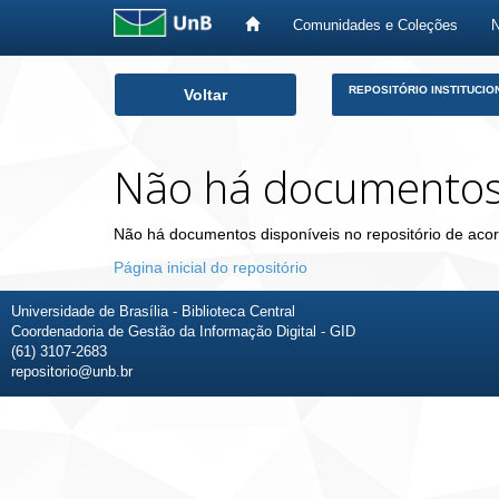
Comunidades e Coleções
Skip
REPOSITÓRIO INSTITUCIO
Voltar
navigation
Não há documento
Não há documentos disponíveis no repositório de acor
Página inicial do repositório
Universidade de Brasília - Biblioteca Central
Coordenadoria de Gestão da Informação Digital - GID
(61) 3107-2683
repositorio@unb.br