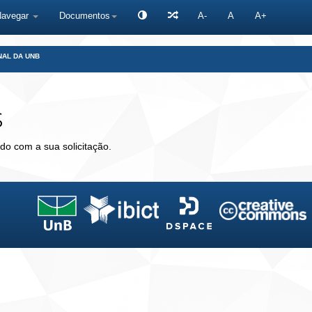
Navegar
Documentos
A-
A
A+
NAL DA UNB
s
do com a sua solicitação.