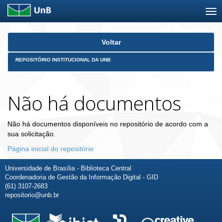
Skip
Voltar
navigation
REPOSITÓRIO INSTITUCIONAL DA UNB
Não há documentos
Não há documentos disponíveis no repositório de acordo com a
sua solicitação.
Página inicial do repositório
Universidade de Brasília - Biblioteca Central
Coordenadoria de Gestão da Informação Digital - GID
(61) 3107-2683
repositorio@unb.br