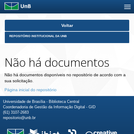
Skip
Voltar
navigation
REPOSITÓRIO INSTITUCIONAL DA UNB
Não há documentos
Não há documentos disponíveis no repositório de acordo com a
sua solicitação.
Página inicial do repositório
Universidade de Brasília - Biblioteca Central
Coordenadoria de Gestão da Informação Digital - GID
(61) 3107-2683
repositorio@unb.br