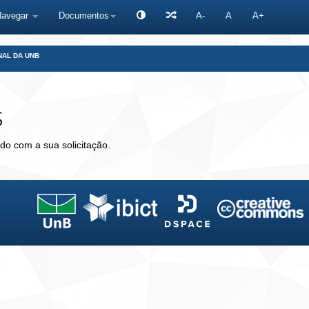
Navegar
Documentos
A-
A
A+
NAL DA UNB
s
do com a sua solicitação.