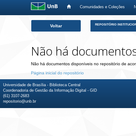
Comunidades e Coleções
Skip
REPOSITÓRIO INSTITUCIO
Voltar
navigation
Não há documento
Não há documentos disponíveis no repositório de acor
Página inicial do repositório
Universidade de Brasília - Biblioteca Central
Coordenadoria de Gestão da Informação Digital - GID
(61) 3107-2683
repositorio@unb.br