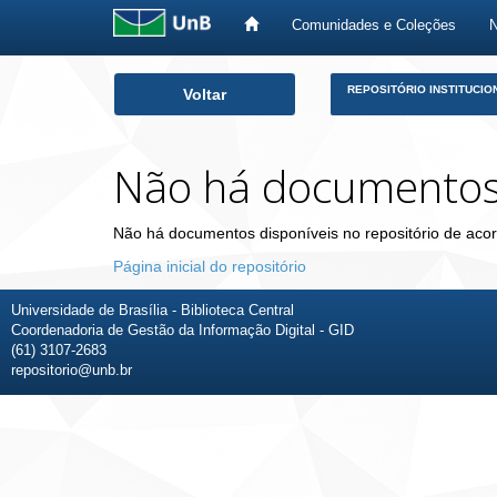
Comunidades e Coleções
Skip
REPOSITÓRIO INSTITUCIO
Voltar
navigation
Não há documento
Não há documentos disponíveis no repositório de acor
Página inicial do repositório
Universidade de Brasília - Biblioteca Central
Coordenadoria de Gestão da Informação Digital - GID
(61) 3107-2683
repositorio@unb.br