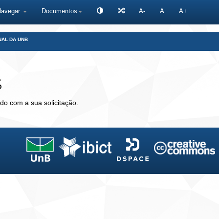
Navegar
Documentos
A-
A
A+
NAL DA UNB
s
do com a sua solicitação.