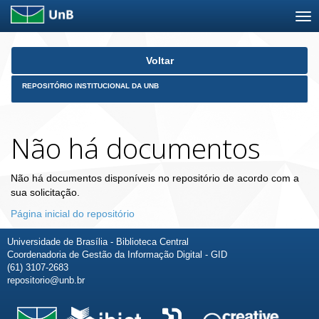
Skip
Voltar
navigation
REPOSITÓRIO INSTITUCIONAL DA UNB
Não há documentos
Não há documentos disponíveis no repositório de acordo com a
sua solicitação.
Página inicial do repositório
Universidade de Brasília - Biblioteca Central
Coordenadoria de Gestão da Informação Digital - GID
(61) 3107-2683
repositorio@unb.br