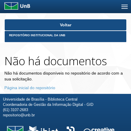
Skip
Voltar
navigation
REPOSITÓRIO INSTITUCIONAL DA UNB
Não há documentos
Não há documentos disponíveis no repositório de acordo com a
sua solicitação.
Página inicial do repositório
Universidade de Brasília - Biblioteca Central
Coordenadoria de Gestão da Informação Digital - GID
(61) 3107-2683
repositorio@unb.br