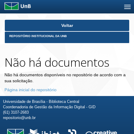
Skip
Voltar
navigation
REPOSITÓRIO INSTITUCIONAL DA UNB
Não há documentos
Não há documentos disponíveis no repositório de acordo com a
sua solicitação.
Página inicial do repositório
Universidade de Brasília - Biblioteca Central
Coordenadoria de Gestão da Informação Digital - GID
(61) 3107-2683
repositorio@unb.br