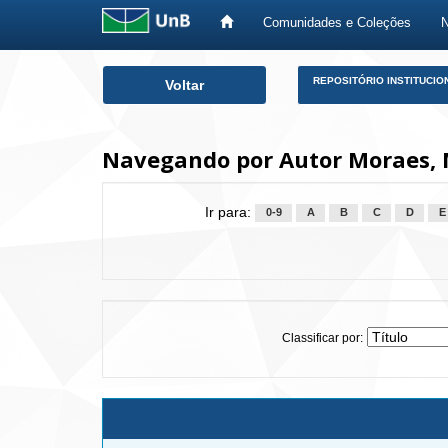
Comunidades e Coleções
Skip
REPOSITÓRIO INSTITUCIO
Voltar
navigation
Navegando por Autor Moraes, 
Ir para:
0-9
A
B
C
D
E
Classificar por: