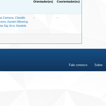
Orientador(es)
Coorientador(es)
a
;
Camara, Claudio
-
-
reire, Daniel Oliveira
;
ina Sá
;
Orsi, Daniela
Fale conosco
Sobre