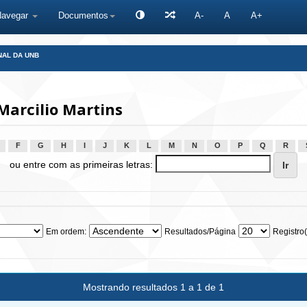
Navegar
Documentos
A-
A
A+
NAL DA UNB
Marcilio Martins
F
G
H
I
J
K
L
M
N
O
P
Q
R
ou entre com as primeiras letras:
Em ordem:
Resultados/Página
Registro(
Mostrando resultados 1 a 1 de 1