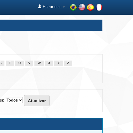
Entrar em:
S
T
U
V
W
X
Y
Z
s):