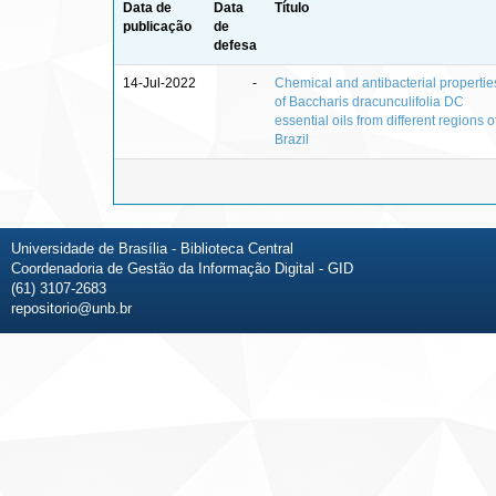
Data de
Data
Título
publicação
de
defesa
14-Jul-2022
-
Chemical and antibacterial propertie
of Baccharis dracunculifolia DC
essential oils from different regions o
Brazil
Universidade de Brasília - Biblioteca Central
Coordenadoria de Gestão da Informação Digital - GID
(61) 3107-2683
repositorio@unb.br