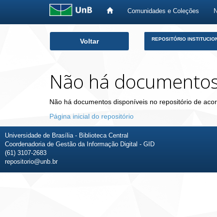
Comunidades e Coleções
Skip
REPOSITÓRIO INSTITUCIO
Voltar
navigation
Não há documento
Não há documentos disponíveis no repositório de acor
Página inicial do repositório
Universidade de Brasília - Biblioteca Central
Coordenadoria de Gestão da Informação Digital - GID
(61) 3107-2683
repositorio@unb.br