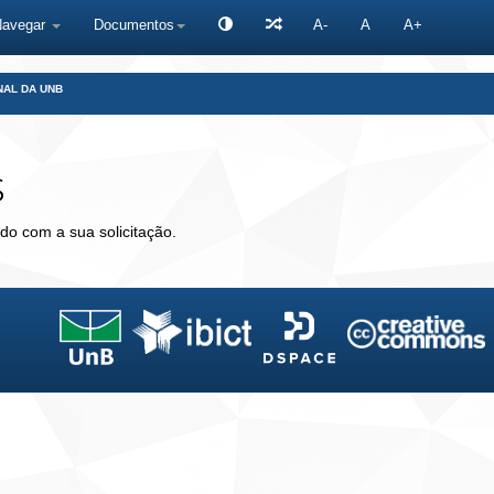
Navegar
Documentos
A-
A
A+
NAL DA UNB
s
do com a sua solicitação.