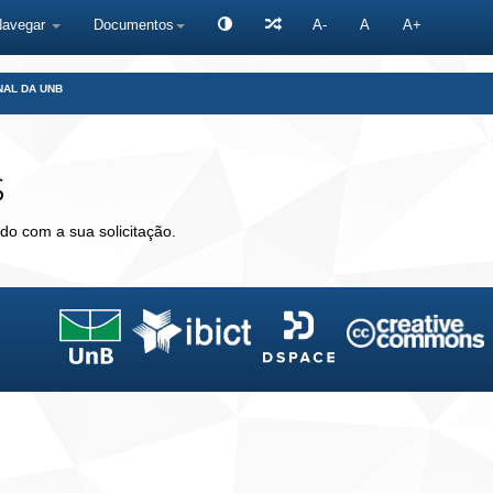
Navegar
Documentos
A-
A
A+
NAL DA UNB
s
do com a sua solicitação.