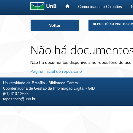
Comunidades e Coleções
Skip
REPOSITÓRIO INSTITUCIO
Voltar
navigation
Não há documento
Não há documentos disponíveis no repositório de acor
Página inicial do repositório
Universidade de Brasília - Biblioteca Central
Coordenadoria de Gestão da Informação Digital - GID
(61) 3107-2683
repositorio@unb.br