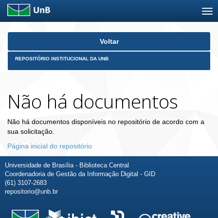
Skip
Voltar
navigation
REPOSITÓRIO INSTITUCIONAL DA UNB
Não há documentos
Não há documentos disponíveis no repositório de acordo com a
sua solicitação.
Página inicial do repositório
Universidade de Brasília - Biblioteca Central
Coordenadoria de Gestão da Informação Digital - GID
(61) 3107-2683
repositorio@unb.br