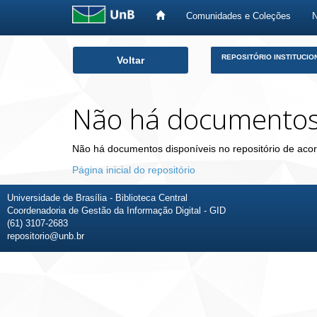
Comunidades e Coleções
Skip
REPOSITÓRIO INSTITUCIO
Voltar
navigation
Não há documento
Não há documentos disponíveis no repositório de acor
Página inicial do repositório
Universidade de Brasília - Biblioteca Central
Coordenadoria de Gestão da Informação Digital - GID
(61) 3107-2683
repositorio@unb.br