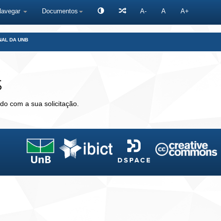
Navegar
Documentos
A-
A
A+
NAL DA UNB
s
do com a sua solicitação.