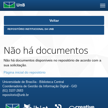
Skip
Voltar
navigation
REPOSITÓRIO INSTITUCIONAL DA UNB
Não há documentos
Não há documentos disponíveis no repositório de acordo com a
sua solicitação.
Página inicial do repositório
Universidade de Brasília - Biblioteca Central
Coordenadoria de Gestão da Informação Digital - GID
(61) 3107-2683
repositorio@unb.br