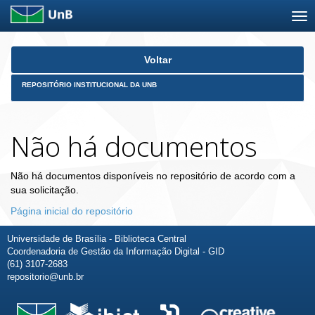
Skip
Voltar
navigation
REPOSITÓRIO INSTITUCIONAL DA UNB
Não há documentos
Não há documentos disponíveis no repositório de acordo com a
sua solicitação.
Página inicial do repositório
Universidade de Brasília - Biblioteca Central
Coordenadoria de Gestão da Informação Digital - GID
(61) 3107-2683
repositorio@unb.br