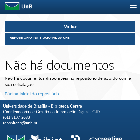
Skip
Voltar
navigation
REPOSITÓRIO INSTITUCIONAL DA UNB
Não há documentos
Não há documentos disponíveis no repositório de acordo com a
sua solicitação.
Página inicial do repositório
Universidade de Brasília - Biblioteca Central
Coordenadoria de Gestão da Informação Digital - GID
(61) 3107-2683
repositorio@unb.br