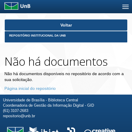
Skip
Voltar
navigation
REPOSITÓRIO INSTITUCIONAL DA UNB
Não há documentos
Não há documentos disponíveis no repositório de acordo com a
sua solicitação.
Página inicial do repositório
Universidade de Brasília - Biblioteca Central
Coordenadoria de Gestão da Informação Digital - GID
(61) 3107-2683
repositorio@unb.br