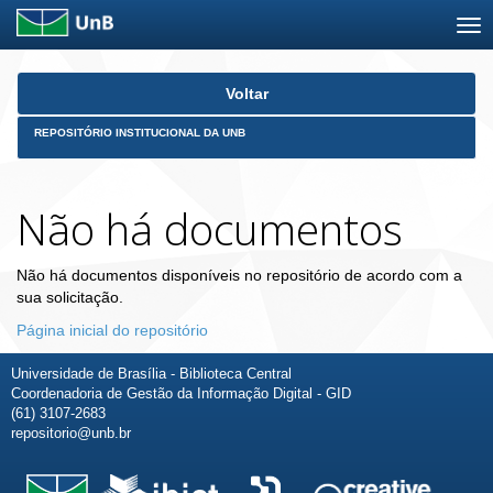
Skip
Voltar
navigation
REPOSITÓRIO INSTITUCIONAL DA UNB
Não há documentos
Não há documentos disponíveis no repositório de acordo com a
sua solicitação.
Página inicial do repositório
Universidade de Brasília - Biblioteca Central
Coordenadoria de Gestão da Informação Digital - GID
(61) 3107-2683
repositorio@unb.br