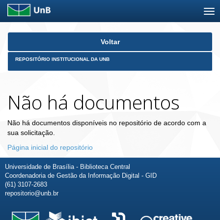
Skip
Voltar
navigation
REPOSITÓRIO INSTITUCIONAL DA UNB
Não há documentos
Não há documentos disponíveis no repositório de acordo com a
sua solicitação.
Página inicial do repositório
Universidade de Brasília - Biblioteca Central
Coordenadoria de Gestão da Informação Digital - GID
(61) 3107-2683
repositorio@unb.br