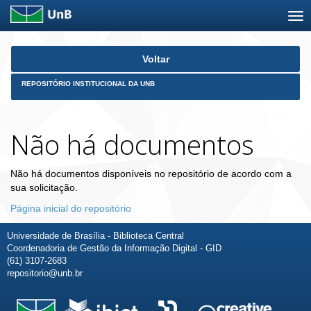
Skip
Voltar
navigation
REPOSITÓRIO INSTITUCIONAL DA UNB
Não há documentos
Não há documentos disponíveis no repositório de acordo com a
sua solicitação.
Página inicial do repositório
Universidade de Brasília - Biblioteca Central
Coordenadoria de Gestão da Informação Digital - GID
(61) 3107-2683
repositorio@unb.br