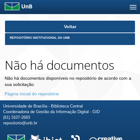
Skip
Voltar
navigation
REPOSITÓRIO INSTITUCIONAL DA UNB
Não há documentos
Não há documentos disponíveis no repositório de acordo com a
sua solicitação.
Página inicial do repositório
Universidade de Brasília - Biblioteca Central
Coordenadoria de Gestão da Informação Digital - GID
(61) 3107-2683
repositorio@unb.br