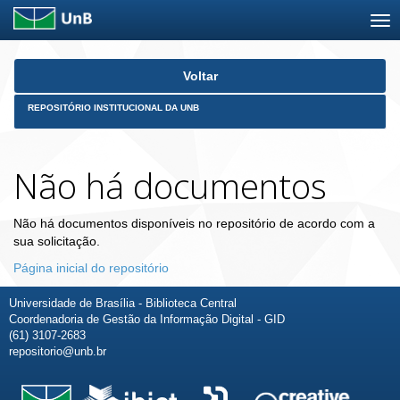
Skip
Voltar
navigation
REPOSITÓRIO INSTITUCIONAL DA UNB
Não há documentos
Não há documentos disponíveis no repositório de acordo com a
sua solicitação.
Página inicial do repositório
Universidade de Brasília - Biblioteca Central
Coordenadoria de Gestão da Informação Digital - GID
(61) 3107-2683
repositorio@unb.br