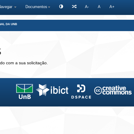
Navegar
Documentos
A-
A
A+
NAL DA UNB
s
do com a sua solicitação.