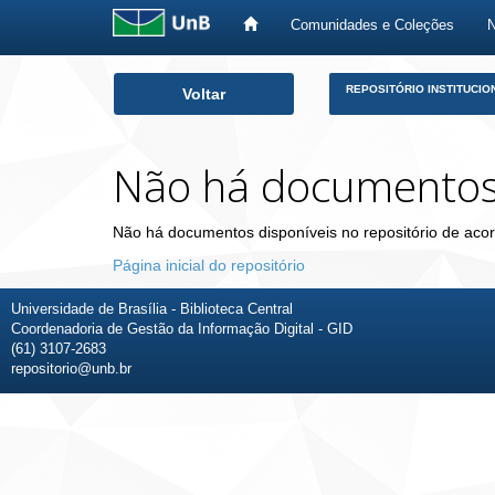
Comunidades e Coleções
Skip
REPOSITÓRIO INSTITUCIO
Voltar
navigation
Não há documento
Não há documentos disponíveis no repositório de acor
Página inicial do repositório
Universidade de Brasília - Biblioteca Central
Coordenadoria de Gestão da Informação Digital - GID
(61) 3107-2683
repositorio@unb.br