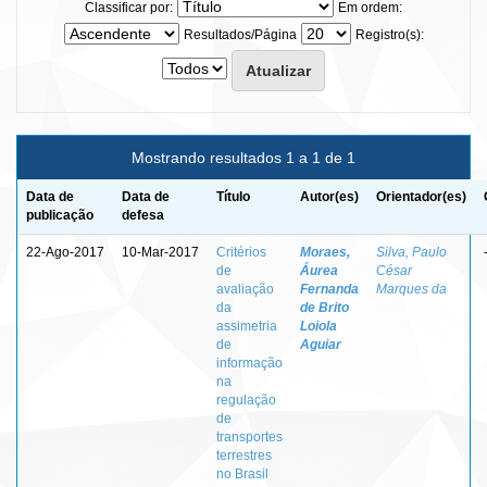
Classificar por:
Em ordem:
Resultados/Página
Registro(s):
Mostrando resultados 1 a 1 de 1
Data de
Data de
Título
Autor(es)
Orientador(es)
publicação
defesa
22-Ago-2017
10-Mar-2017
Critérios
Moraes,
Silva, Paulo
de
Áurea
César
avaliação
Fernanda
Marques da
da
de Brito
assimetria
Loiola
de
Aguiar
informação
na
regulação
de
transportes
terrestres
no Brasil