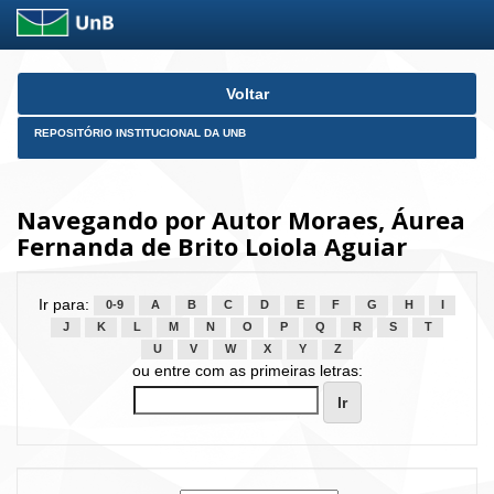
Skip
Voltar
navigation
REPOSITÓRIO INSTITUCIONAL DA UNB
Navegando por Autor Moraes, Áurea
Fernanda de Brito Loiola Aguiar
Ir para:
0-9
A
B
C
D
E
F
G
H
I
J
K
L
M
N
O
P
Q
R
S
T
U
V
W
X
Y
Z
ou entre com as primeiras letras: