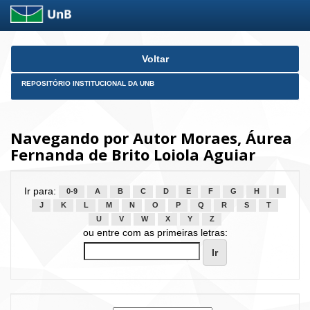
Skip
Voltar
navigation
REPOSITÓRIO INSTITUCIONAL DA UNB
Navegando por Autor Moraes, Áurea
Fernanda de Brito Loiola Aguiar
Ir para:
0-9
A
B
C
D
E
F
G
H
I
J
K
L
M
N
O
P
Q
R
S
T
U
V
W
X
Y
Z
ou entre com as primeiras letras: