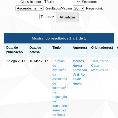
Classificar por:
Em ordem:
Resultados/Página
Registro(s):
Mostrando resultados 1 a 1 de 1
Data de
Data de
Título
Autor(es)
Orientador(es)
publicação
defesa
22-Ago-2017
10-Mar-2017
Critérios
Moraes,
Silva, Paulo
de
Áurea
César
avaliação
Fernanda
Marques da
da
de Brito
assimetria
Loiola
de
Aguiar
informação
na
regulação
de
transportes
terrestres
no Brasil