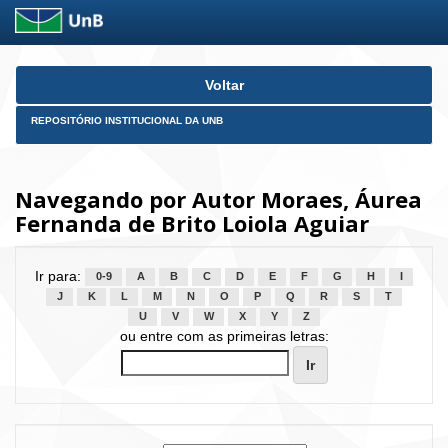
Skip
Voltar
navigation
REPOSITÓRIO INSTITUCIONAL DA UNB
Navegando por Autor Moraes, Áurea
Fernanda de Brito Loiola Aguiar
Ir para:
0-9
A
B
C
D
E
F
G
H
I
J
K
L
M
N
O
P
Q
R
S
T
U
V
W
X
Y
Z
ou entre com as primeiras letras: