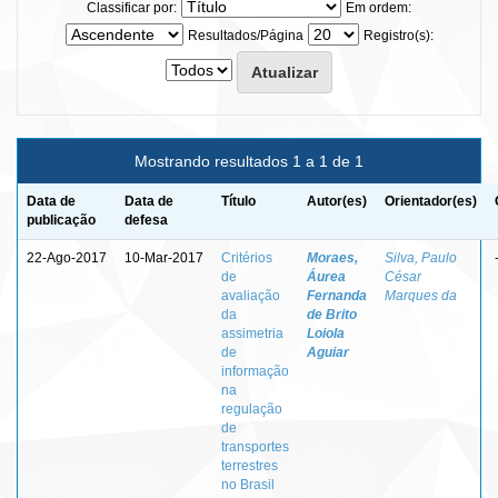
Classificar por:
Em ordem:
Resultados/Página
Registro(s):
Mostrando resultados 1 a 1 de 1
Data de
Data de
Título
Autor(es)
Orientador(es)
publicação
defesa
22-Ago-2017
10-Mar-2017
Critérios
Moraes,
Silva, Paulo
de
Áurea
César
avaliação
Fernanda
Marques da
da
de Brito
assimetria
Loiola
de
Aguiar
informação
na
regulação
de
transportes
terrestres
no Brasil