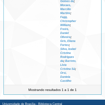
Gomes da
;
Moraes,
Marcilio
Martins
;
Fagg,
Christopher
William
;
Freire,
Daniel
Oliveira
;
Gris, Eliana
Fortes
;
Silva, Izabel
Cristina
Rodrigues
da
;
Barreto,
Lívia
Cristina Sá
;
Orsi,
Daniela
Castilho
Mostrando resultados 1 a 1 de 1
Universidade de Brasília - Biblioteca Central