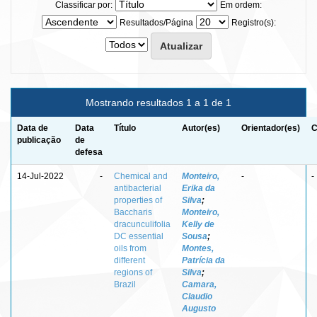
Classificar por:
Em ordem:
Resultados/Página
Registro(s):
Mostrando resultados 1 a 1 de 1
Data de
Data
Título
Autor(es)
Orientador(es)
C
publicação
de
defesa
14-Jul-2022
-
Chemical and
Monteiro,
-
-
antibacterial
Erika da
properties of
Silva
;
Baccharis
Monteiro,
dracunculifolia
Kelly de
DC essential
Sousa
;
oils from
Montes,
different
Patrícia da
regions of
Silva
;
Brazil
Camara,
Claudio
Augusto