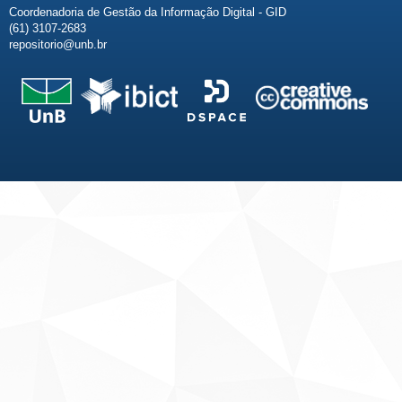
Coordenadoria de Gestão da Informação Digital - GID
(61) 3107-2683
repositorio@unb.br
Fale conosco
Sobre