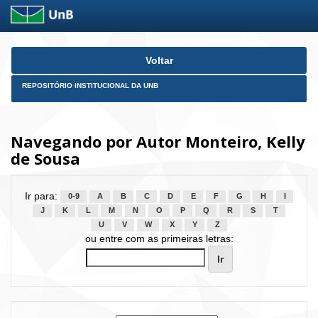
Skip
Voltar
navigation
REPOSITÓRIO INSTITUCIONAL DA UNB
Navegando por Autor Monteiro, Kelly
de Sousa
Ir para:
0-9
A
B
C
D
E
F
G
H
I
J
K
L
M
N
O
P
Q
R
S
T
U
V
W
X
Y
Z
ou entre com as primeiras letras: